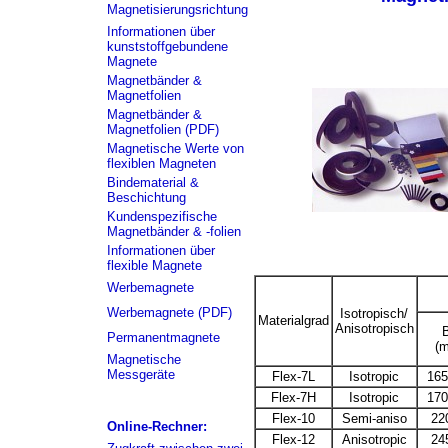
Magnetisierungsrichtung
Informationen über
kunststoffgebundene
Magnete
Magnetbänder &
Magnetfolien
Magnetbänder &
Magnetfolien (PDF)
Magnetische Werte von
flexiblen Magneten
Bindematerial &
Beschichtung
Kundenspezifische
Magnetbänder & -folien
Informationen über
flexible Magnete
Werbemagnete
Werbemagnete (PDF)
Isotropisch/
Materialgrad
Anisotropisch
B
Permanentmagnete
(m
Magnetische
Messgeräte
Flex-7L
Isotropic
165
Flex-7H
Isotropic
170
Flex-10
Semi-aniso
22
Online-Rechner:
Flex-12
Anisotropic
24